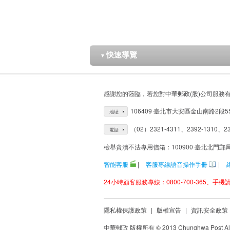
快速導覽
▼
感謝您的蒞臨，若您對中華郵政(股)公司服務
106409 臺北市大安區金山南路2段5
地址
（02）2321-4311、2392-1310、23
電話
檢舉貪瀆不法專用信箱：100900 臺北北門郵
智能客服
|
客服專線語音操作手冊
|
24小時顧客服務專線：0800-700-365、手機請改
隱私權保護政策
|
版權宣告
|
資訊安全政策
中華郵政 版權所有 © 2013 Chunghwa Post All 