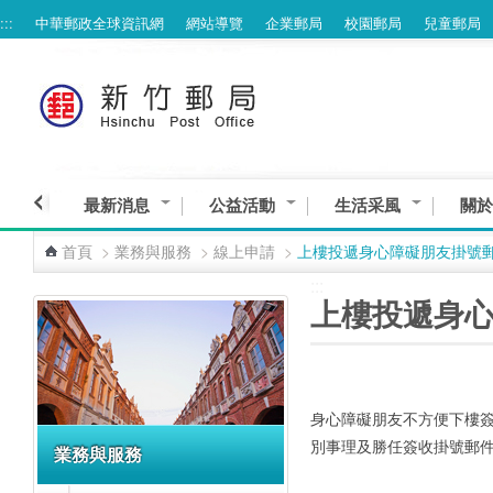
:::
中華郵政全球資訊網
網站導覽
企業郵局
校園郵局
兒童郵局
跳到主要內容區塊
最新消息
公益活動
生活采風
關於
首頁
>
業務與服務
>
線上申請
>
上樓投遞身心障礙朋友掛號
:::
:::
上樓投遞身
身心障礙朋友不方便下樓
別事理及勝任簽收掛號郵
業務與服務