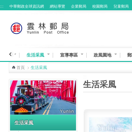
:::
中華郵政全球資訊網
網站導覽
企業郵局
校園郵局
兒童郵局
跳到主要內容區塊
務專區
生活采風
宣導專區
政風園地
郵
首頁
>
生活采風
:::
:::
生活采風
生活采風