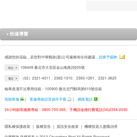
快速導覽
▼
感謝您的蒞臨，若您對中華郵政(股)公司服務有任何建議，
請惠予賜教
106409 臺北市大安區金山南路2段55號
地址
（02）2321-4311、2392-1310、2393-1261、2321-3625
電話
檢舉貪瀆不法專用信箱：100900 臺北北門郵局第610號信箱
智能客服
|
客服專線語音操作手冊
|
網路電話
24小時顧客服務專線：0800-700-365、手機請改撥付費電話(04)2354-2030
隱私權保護政策
|
版權宣告
|
資訊安全政策
|
機構投資人盡職治理
中華郵政 版權所有 © 2013 Chunghwa Post All Rights Reserved.