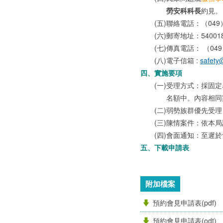
勞安科科長
約見。
(五)
聯絡電話：（049）2
(六)
郵寄地址：5400
(七)
傳真電話： （049）
(八)
電子信箱 :
safety
四、
實施要項
(一)
受理方式：採固定
名額中。內容相同
(二)
弱勢族群優先受理
(三)
陳情案件：依本局
(四)
會面通知：至遲於
五、
下載申請表
附加檔案
預約會見申請表(pdf)
預約會見申請表(odt)