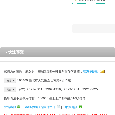
快速導覽
▼
感謝您的蒞臨，若您對中華郵政(股)公司服務有任何建議，
請惠予賜教
106409 臺北市大安區金山南路2段55號
地址
（02）2321-4311、2392-1310、2393-1261、2321-3625
電話
檢舉貪瀆不法專用信箱：100900 臺北北門郵局第610號信箱
智能客服
|
客服專線語音操作手冊
|
網路電話