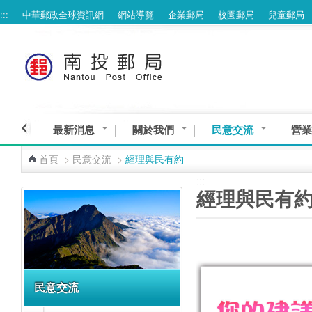
:::
中華郵政全球資訊網
網站導覽
企業郵局
校園郵局
兒童郵局
跳到主要內容區塊
最新消息
關於我們
民意交流
營業
首頁
>
民意交流
>
經理與民有約
:::
:::
經理與民有
民意交流