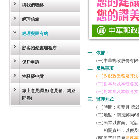
與我們聯絡
經理信箱
經理與民有約
顧客抱怨處理程序
一、
依據：
(一)
中華郵政股份有限
保戶申訴
二、
服務事項
(一)
對郵政業務及其法
性騷擾申訴
(二)
對本局及本轄各支
線上意見調查(意見箱、網路
(三)
對本局及本轄各支
問卷)
三、
辦理方式
(一)
時間：每雙月 第2
(二)
地點：南投郵局6
(三)
民眾以書面、電話
相關資料，以便及
(四)
民眾問題屬
服務事