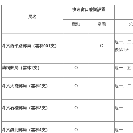
快速窗口兼辦設置
局名
機動
常態
尖
週一、二
斗六西平路郵局（雲林901支）
O
後第1天
莿桐郵局（雲林1支）
O
週一、五
斗六大崙郵局（雲林2支）
O
週一、二
斗六石榴郵局（雲林3支）
O
週一
斗六鎮北郵局（雲林4支）
O
週一