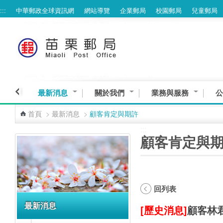
:::
中華郵政全球資訊網
網站導覽
企業郵局
校園郵局
兒童郵局
跳到主要內容區塊
最新消息
關於我們
業務與服務
公
首頁
>
最新消息
>
顧客肯定與期許
:::
:::
顧客肯定與
回列表
最新消息
[歷史消息]
顧客林