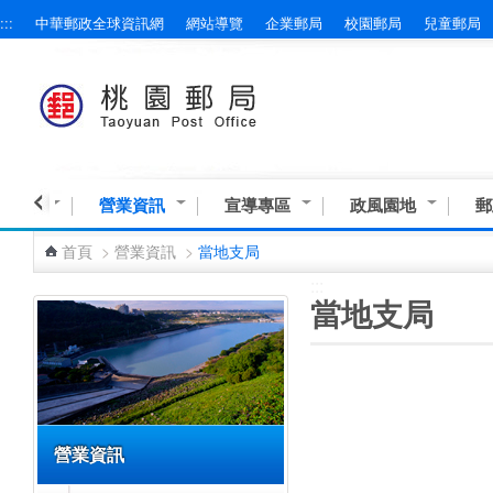
:::
中華郵政全球資訊網
網站導覽
企業郵局
校園郵局
兒童郵局
跳到主要內容區塊
與服務
營業資訊
宣導專區
政風園地
郵
首頁
>
營業資訊
>
當地支局
:::
:::
當地支局
營業資訊