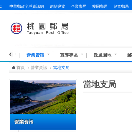
:::
中華郵政全球資訊網
網站導覽
企業郵局
校園郵局
兒童郵局
跳到主要內容區塊
與服務
營業資訊
宣導專區
政風園地
郵
首頁
>
營業資訊
>
當地支局
:::
:::
當地支局
營業資訊