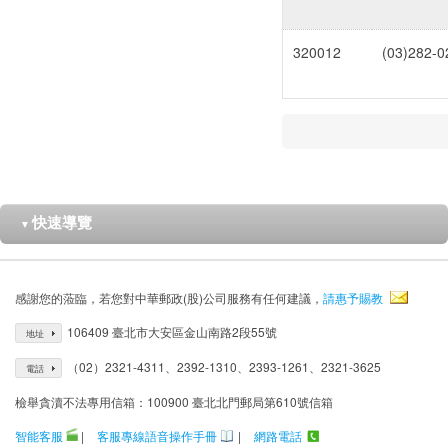
320012
(03)282-0
快速導覽
▼
感謝您的蒞臨，若您對中華郵政(股)公司服務有任何建議，
請惠予賜教
106409 臺北市大安區金山南路2段55號
地址
（02）2321-4311、2392-1310、2393-1261、2321-3625
電話
檢舉貪瀆不法專用信箱：100900 臺北北門郵局第610號信箱
智能客服
|
客服專線語音操作手冊
|
網路電話