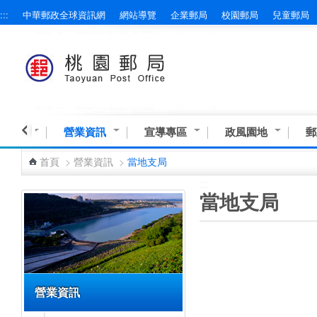
:::
中華郵政全球資訊網
網站導覽
企業郵局
校園郵局
兒童郵局
跳到主要內容區塊
與服務
營業資訊
宣導專區
政風園地
郵
首頁
>
營業資訊
>
當地支局
:::
:::
當地支局
營業資訊