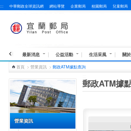
:::
中華郵政全球資訊網
網站導覽
企業郵局
校園郵局
兒童郵局
跳到主要內容區塊
最新消息
公益活動
生活采風
關於
首頁
>
營業資訊
>
郵政ATM據點查詢
:::
:::
郵政ATM據
營業資訊