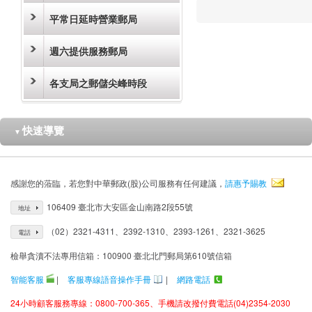
平常日延時營業郵局
週六提供服務郵局
各支局之郵儲尖峰時段
快速導覽
▼
感謝您的蒞臨，若您對中華郵政(股)公司服務有任何建議，
請惠予賜教
106409 臺北市大安區金山南路2段55號
地址
（02）2321-4311、2392-1310、2393-1261、2321-3625
電話
檢舉貪瀆不法專用信箱：100900 臺北北門郵局第610號信箱
智能客服
|
客服專線語音操作手冊
|
網路電話
24小時顧客服務專線：0800-700-365、手機請改撥付費電話(04)2354-2030