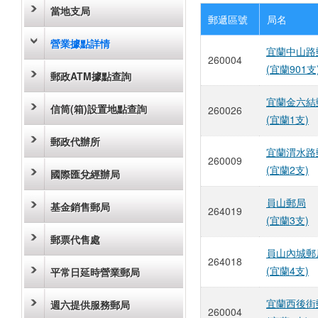
當地支局
郵遞區號
局名
營業據點詳情
宜蘭中山路
260004
(宜蘭901支
郵政ATM據點查詢
宜蘭金六結
信筒(箱)設置地點查詢
260026
(宜蘭1支)
郵政代辦所
宜蘭渭水路
260009
(宜蘭2支)
國際匯兌經辦局
員山郵局
基金銷售郵局
264019
(宜蘭3支)
郵票代售處
員山內城郵
264018
(宜蘭4支)
平常日延時營業郵局
宜蘭西後街
週六提供服務郵局
260004