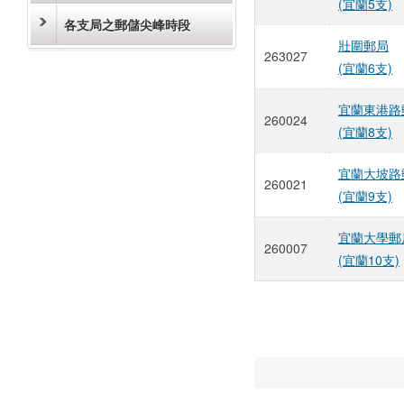
(宜蘭5支)
各支局之郵儲尖峰時段
壯圍郵局
263027
(宜蘭6支)
宜蘭東港路
260024
(宜蘭8支)
宜蘭大坡路
260021
(宜蘭9支)
宜蘭大學郵
260007
(宜蘭10支)