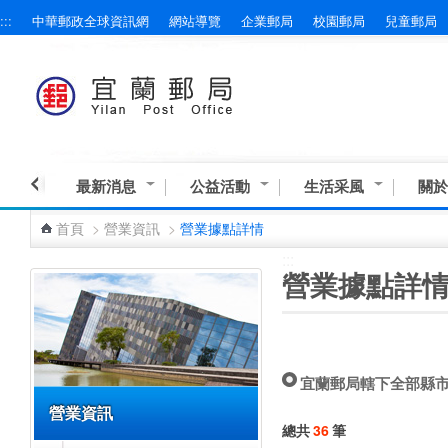
:::
中華郵政全球資訊網
網站導覽
企業郵局
校園郵局
兒童郵局
跳到主要內容區塊
最新消息
公益活動
生活采風
關於
首頁
>
營業資訊
>
營業據點詳情
:::
:::
營業據點詳
宜蘭郵局轄下全部縣
營業資訊
總共
36
筆