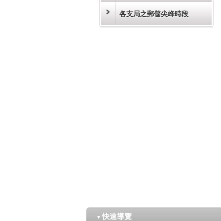
各支局之郵儲尖峰時段
快速導覽
▼