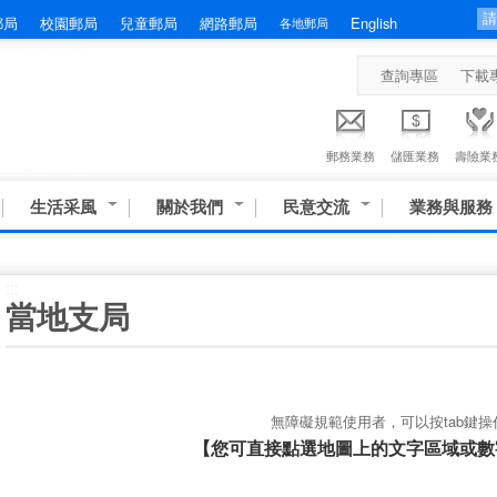
郵局
校園郵局
兒童郵局
網路郵局
English
各地郵局
查詢專區
下載
郵務業務
儲匯業務
壽險業
生活采風
關於我們
民意交流
業務與服務
:::
當地支局
無障礙規範使用者，可以按tab鍵操
【您可直接點選地圖上的文字區域或數