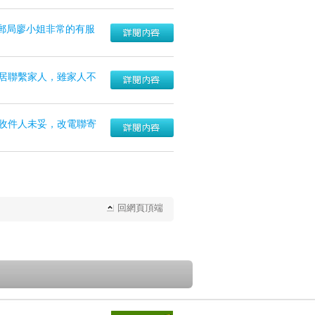
郵局廖小姐非常的有服
居聯繫家人，雖家人不
收件人未妥，改電聯寄
回網頁頂端