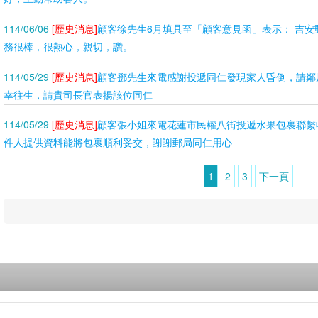
114/06/06
[歷史消息]
顧客徐先生6月填具至「顧客意見函」表示： 吉安
務很棒，很熱心，親切，讚。
114/05/29
[歷史消息]
顧客鄧先生來電感謝投遞同仁發現家人昏倒，請鄰
幸往生，請貴司長官表揚該位同仁
114/05/29
[歷史消息]
顧客張小姐來電花蓮市民權八街投遞水果包裹聯繫
件人提供資料能將包裹順利妥交，謝謝郵局同仁用心
1
2
3
下一頁