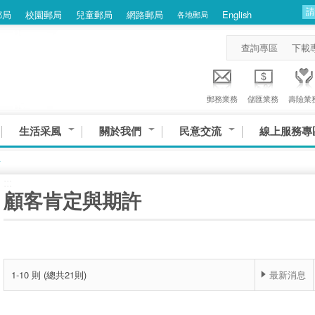
郵局
校園郵局
兒童郵局
網路郵局
English
各地郵局
查詢專區
下載
郵務業務
儲匯業務
壽險業
生活采風
關於我們
民意交流
線上服務專
許
:::
顧客肯定與期許
1-10 則 (總共21則)
最新消息