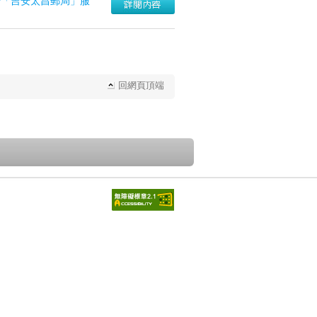
揚「吉安太昌郵局」服
回網頁頂端