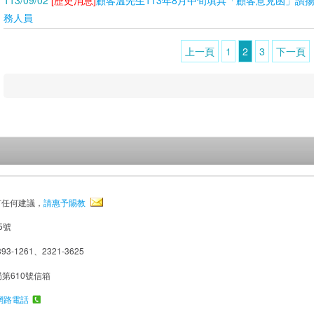
113/09/02
[歷史消息]
顧客溫先生113年8月中旬填具「顧客意見函」讚
務人員
上一頁
1
2
3
下一頁
有任何建議，
請惠予賜教
5號
93-1261、2321-3625
局第610號信箱
網路電話