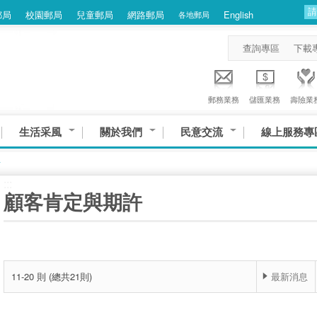
郵局
校園郵局
兒童郵局
網路郵局
English
各地郵局
查詢專區
下載
郵務業務
儲匯業務
壽險業
生活采風
關於我們
民意交流
線上服務專
許
:::
顧客肯定與期許
11-20 則 (總共21則)
最新消息