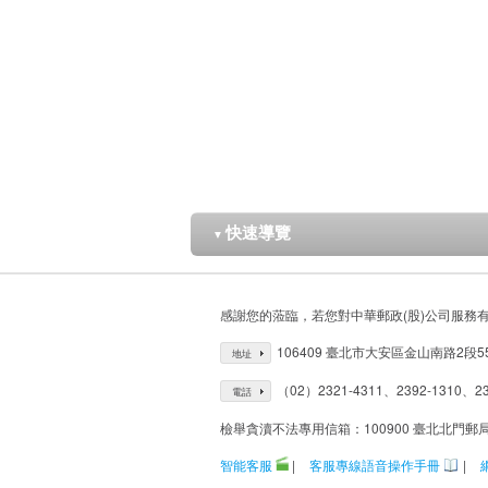
快速導覽
▼
感謝您的蒞臨，若您對中華郵政(股)公司服務
106409 臺北市大安區金山南路2段5
地址
（02）2321-4311、2392-1310、23
電話
檢舉貪瀆不法專用信箱：100900 臺北北門郵
智能客服
|
客服專線語音操作手冊
|