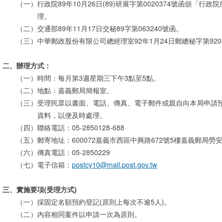
（一）
行政院89年10月26日(89)研展字第0020374號函頒「
理。
（二）
交通部89年11月17日交秘89字第063240號函。
（三）
中華郵政股份有限公司總經理室92年1月24日郵總秘字第920
二、
辦理方式：
（一）
時間：每月第3週星期三下午3點至5點。
（二）
地點：嘉義郵局簡報室。
（三）
受理民眾以書面、電話、傳真、電子郵件或親自向本局申請
資料，以便及時處理。
（四）
聯絡電話：05-2850128-688
（五）
郵寄地址：600072嘉義市西區中興路672號5樓嘉義郵局勞
（六）
傳真電話：05-2850229
（七）
電子信箱：
postcy10@mail.post.gov.tw
三、
實施要項(受理方式)
（一）
採固定名額預約登記(原則上每次不逾5人)。
（二）
內容相同案件以申請一次為原則。