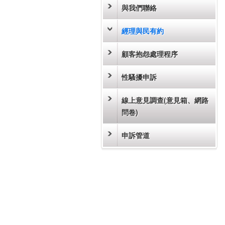
與我們聯絡
經理與民有約
顧客抱怨處理程序
性騷擾申訴
線上意見調查(意見箱、網路
問卷)
申訴管道