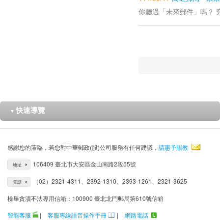
你聽過「未來郵件」嗎？ 究
快速導覽
▼
感謝您的蒞臨，若您對中華郵政(股)公司服務有任何建議，
請惠予賜教
106409 臺北市大安區金山南路2段55號
地址
（02）2321-4311、2392-1310、2393-1261、2321-3625
電話
檢舉貪瀆不法專用信箱：100900 臺北北門郵局第610號信箱
智能客服
|
客服專線語音操作手冊
|
網路電話