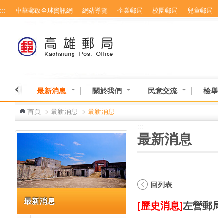
:::
中華郵政全球資訊網
網站導覽
企業郵局
校園郵局
兒童郵局
跳到主要內容區塊
最新消息
關於我們
民意交流
檢舉
首頁
>
最新消息
>
最新消息
:::
:::
最新消息
回列表
最新消息
[歷史消息]
左營郵局