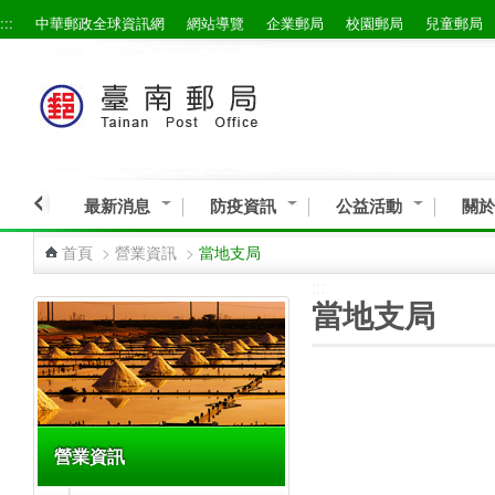
:::
中華郵政全球資訊網
網站導覽
企業郵局
校園郵局
兒童郵局
跳到主要內容區塊
最新消息
防疫資訊
公益活動
關於
首頁
>
營業資訊
>
當地支局
:::
:::
當地支局
營業資訊