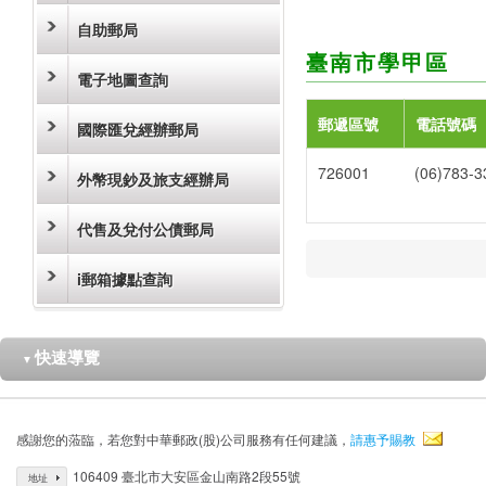
自助郵局
臺南市學甲區
電子地圖查詢
郵遞區號
電話號碼
國際匯兌經辦郵局
726001
(06)783-3
外幣現鈔及旅支經辦局
代售及兌付公債郵局
i郵箱據點查詢
快速導覽
▼
感謝您的蒞臨，若您對中華郵政(股)公司服務有任何建議，
請惠予賜教
106409 臺北市大安區金山南路2段55號
地址