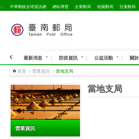
:::
中華郵政全球資訊網
網站導覽
企業郵局
校園郵局
兒童郵局
跳到主要內容區塊
最新消息
防疫資訊
公益活動
關於
首頁
>
營業資訊
>
當地支局
:::
:::
當地支局
營業資訊