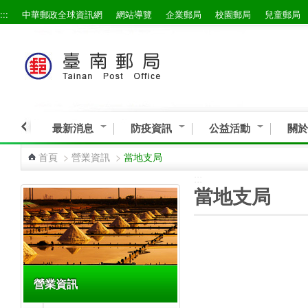
:::
中華郵政全球資訊網
網站導覽
企業郵局
校園郵局
兒童郵局
跳到主要內容區塊
最新消息
防疫資訊
公益活動
關於
首頁
>
營業資訊
>
當地支局
:::
:::
當地支局
營業資訊