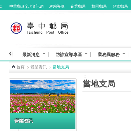
:::
中華郵政全球資訊網
網站導覽
企業郵局
校園郵局
兒童郵局
跳到主要內容區塊
最新消息
防詐宣導專區
業務與服務
首頁
>
營業資訊
>
當地支局
:::
:::
當地支局
營業資訊