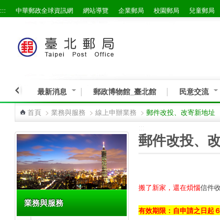
:::
中華郵政全球資訊網
網站導覽
企業郵局
校園郵局
兒童郵局
跳到主要內容區塊
最新消息
郵政博物館_臺北館
民意交流
首頁
>
業務與服務
>
線上申辦業務
>
郵件改投、改寄新地址
:::
:::
郵件改投、
搬了新家，還在煩惱
信件
業務與服務
有效期限：自申請之日起