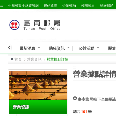
:::
中華郵政全球資訊網
網站導覽
企業郵局
校園郵局
兒童郵局
跳到主要內容區塊
最新消息
防疫資訊
公益活動
關於
首頁
>
營業資訊
>
營業據點詳情
:::
:::
營業據點詳
臺南郵局轄下全部縣
營業資訊
總共
101
筆