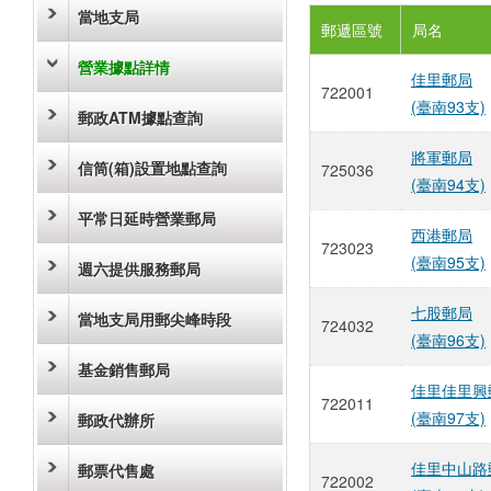
當地支局
郵遞區號
局名
營業據點詳情
佳里郵局
722001
(臺南93支)
郵政ATM據點查詢
將軍郵局
信筒(箱)設置地點查詢
725036
(臺南94支)
平常日延時營業郵局
西港郵局
723023
(臺南95支)
週六提供服務郵局
七股郵局
當地支局用郵尖峰時段
724032
(臺南96支)
基金銷售郵局
佳里佳里興
722011
(臺南97支)
郵政代辦所
佳里中山路
郵票代售處
722002