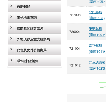
(臺南98支)
自助郵局
北門郵局
727008
電子地圖查詢
(臺南99支)
國際匯兌經辦郵局
學甲郵局
726001
(臺南100支
外幣現鈔及旅支經辦局
麻豆郵局
721001
代售及兌付公債郵局
(臺南101支
i郵箱據點查詢
麻豆總爺郵
721012
(臺南102支
上