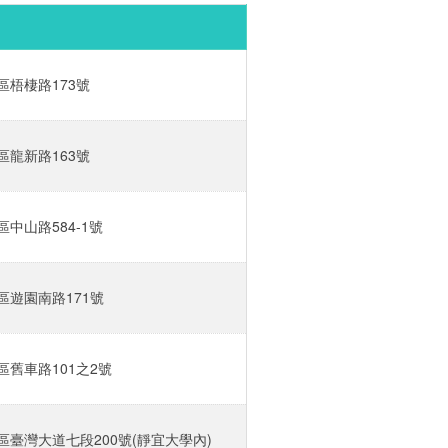
梧棲路173號‎
龍新路163號‎
中山路584-1號‎
遊園南路171號‎
舊車路101之2號‎
臺灣大道七段200號(靜宜大學內)‎