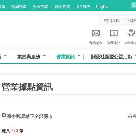
郵局
校園郵局
兒童郵局
網路郵局
English
各地郵局
查詢專區
下載
郵務業務
儲匯業務
壽險業
區
業務與服務
營業資訊
關愛社區暨公益活動
:::
營業據點資訊
請
臺中郵局轄下全部縣市
總共
113
筆