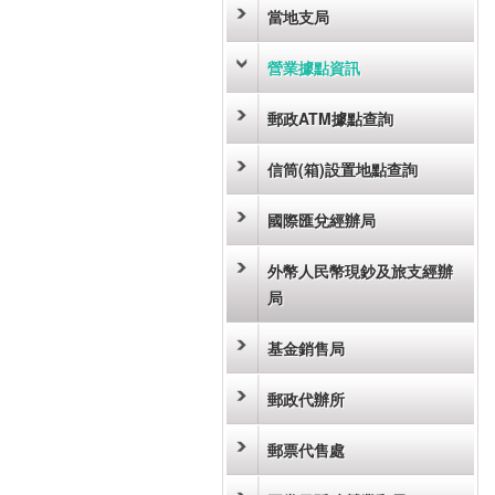
當地支局
營業據點資訊
郵政ATM據點查詢
信筒(箱)設置地點查詢
國際匯兌經辦局
外幣人民幣現鈔及旅支經辦
局
基金銷售局
郵政代辦所
郵票代售處