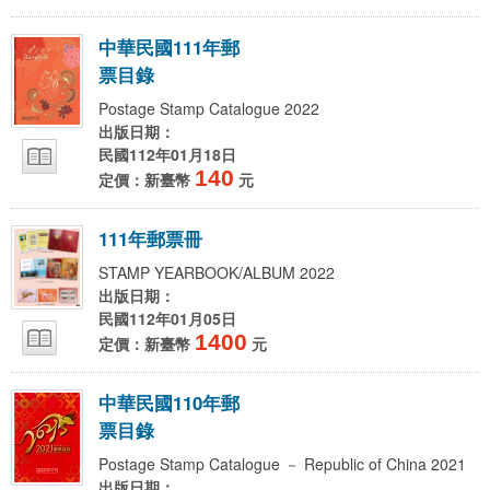
中
華
民
國
1
1
1
年
郵
票
目
錄
Postage Stamp Catalogue 2022
出版日期：
民國112年01月18日
140
定價：新臺幣
元
1
1
1
年
郵
票
冊
STAMP YEARBOOK/ALBUM 2022
出版日期：
民國112年01月05日
1400
定價：新臺幣
元
中
華
民
國
1
1
0
年
郵
票
目
錄
Postage Stamp Catalogue － Republic of China 2021
出版日期：