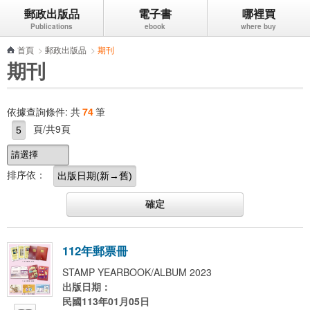
郵政出版品
電子書
哪裡買
跳到主要內容區塊
首頁
>
郵政出版品
>
期刊
期刊
依據查詢條件:
共
74
筆
頁/共9頁
排序依：
1
1
2
年
郵
票
冊
STAMP YEARBOOK/ALBUM 2023
出版日期：
民國113年01月05日