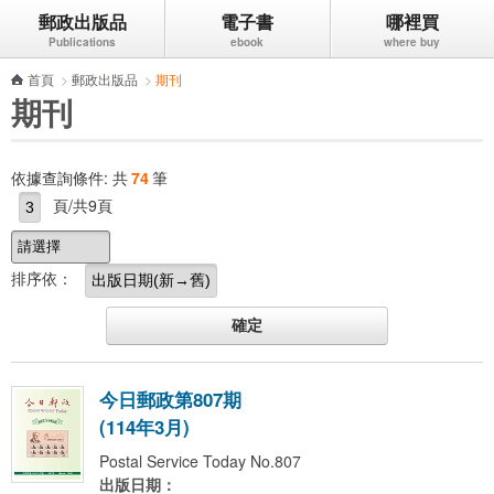
郵政出版品
電子書
哪裡買
跳到主要內容區塊
首頁
>
郵政出版品
>
期刊
期刊
依據查詢條件:
共
74
筆
頁/共9頁
排序依：
今
日
郵
政
第
8
0
7
期
(
1
1
4
年
3
月
)
Postal Service Today No.807
出版日期：