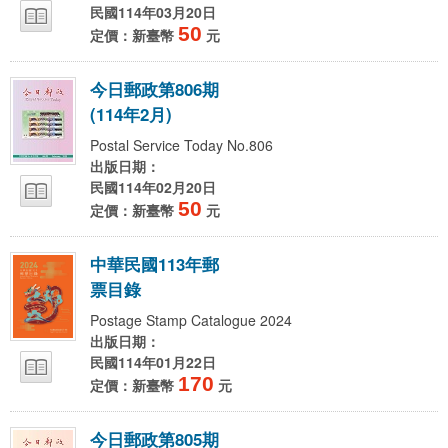
民國114年03月20日
50
定價：新臺幣
元
今
日
郵
政
第
8
0
6
期
(
1
1
4
年
2
月
)
Postal Service Today No.806
出版日期：
民國114年02月20日
50
定價：新臺幣
元
中
華
民
國
1
1
3
年
郵
票
目
錄
Postage Stamp Catalogue 2024
出版日期：
民國114年01月22日
170
定價：新臺幣
元
今
日
郵
政
第
8
0
5
期