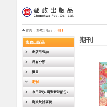
:::
跳到主要內容區塊
電子書
哪裡買
首頁
>
郵政出版品
>
期刊
:::
:::
期刊
郵政出版品
出版品查詢
所有分類
圖書
期刊
今日郵政(國際新郵部份)
郵政統計要覽