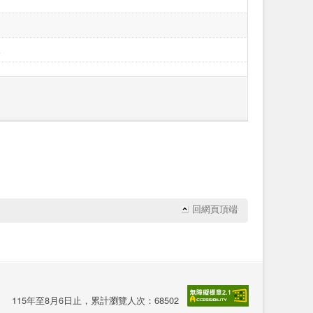
字
字
字
元
回網頁頂端
115年至8月6日止，累計瀏覽人次：68502