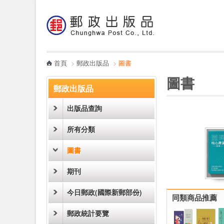
:::
跳到主要內容區塊
電子書
哪裡買
首頁
>
郵政出版品
>
圖書
:::
:::
圖書
郵政出版品
出版品查詢
所有分類
圖書
期刊
今日郵政(國際新郵部份)
同類商品推薦
郵政統計要覽