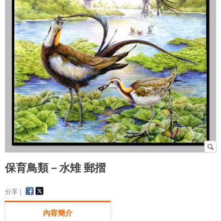
保育鳥類－水雉 郵摺
分享 |
內容簡介