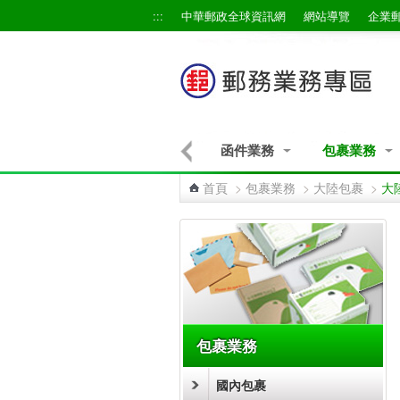
跳到主要內容區塊
:::
中華郵政全球資訊網
網站導覽
企業
信函網路交寄
快捷業務
函件業務
包裹業務
首頁
>
包裹業務
>
大陸包裹
>
大
:::
包裹業務
國內包裹