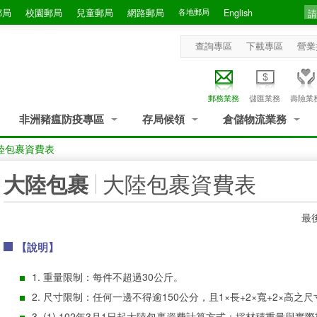
郵局
校園郵局
兒童郵局
網路郵局
各地郵局
English
查詢專區
下載專區
營業
郵務業務
儲匯業務
壽險業
非洲豬瘟防疫專區
存局候領
倉儲物流業務
陸包裹資費表
:::
大陸包裹資費表
大陸包裹
最後
【說明】
1. 重量限制：每件不超過30公斤。
2. 尺寸限制：任何一邊不得逾150公分，且1×長+2×寬+2×高之
3. (1) 102年3月1日起大陸包裹資費計算方式：採材積重量