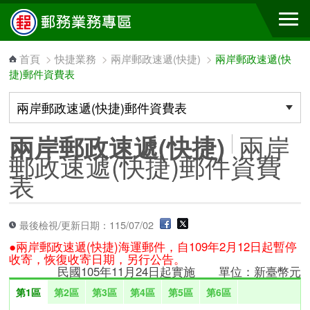
跳到主要內容區塊
首頁
>
快捷業務
>
兩岸郵政速遞(快捷)
>
兩岸郵政速遞(快
捷)郵件資費表
兩岸
兩岸郵政速遞(快捷)
郵政速遞(快捷)郵件資費
表
最後檢視/更新日期：115/07/02
●兩岸郵政速遞(快捷)海運郵件，自109年2月12日起暫停
收寄，恢復收寄日期，另行公告。
民國105年11月24日起實施 單位：新臺幣元
第1區
第2區
第3區
第4區
第5區
第6區