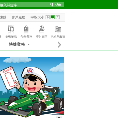
據點
客戶服務
字型大小
務
集郵業務
代售業務
理財專區
房地產出租
快捷業務
6個。