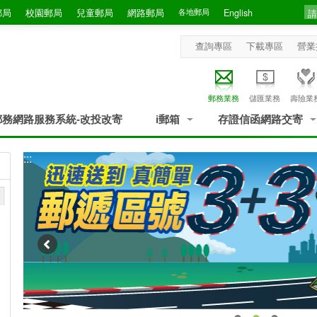
郵局
校園郵局
兒童郵局
網路郵局
各地郵局
English
查詢專區
下載專區
營業
郵務業務
儲匯業務
壽險業
郵務網路服務系統-改投改寄
i郵箱
存證信函網路交寄
:::
目前可收寄出口航空郵件之國家/地區為10