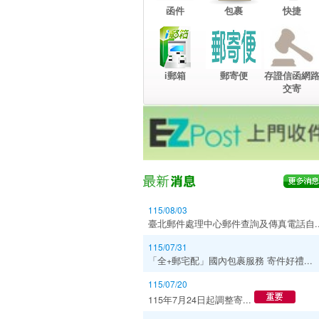
函件
包裹
快捷
i郵箱
郵寄便
存證信函網
交寄
115/08/03
臺北郵件處理中心郵件查詢及傳真電話自..
115/07/31
「全+郵宅配」國內包裹服務 寄件好禮...
115/07/20
115年7月24日起調整寄...