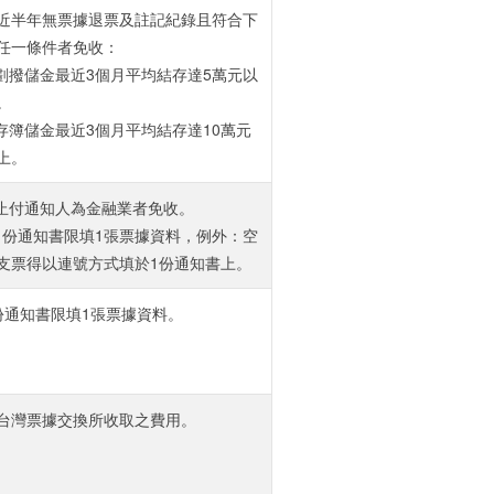
近半年無票據退票及註記紀錄且符合下
任一條件者免收：
.劃撥儲金最近3個月平均結存達5萬元以
。
.存簿儲金最近3個月平均結存達10萬元
上。
.止付通知人為金融業者免收。
.1份通知書限填1張票據資料，例外：空
支票得以連號方式填於1份通知書上。
份通知書限填1張票據資料。
台灣票據交換所收取之費用。