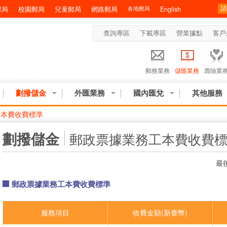
郵局
校園郵局
兒童郵局
網路郵局
各地郵局
English
查詢專區
下載專區
營業據點
客戶
郵務業務
儲匯業務
壽險業
劃撥儲金
外匯業務
國內匯兌
其他服務
工本費收費標準
:::
劃撥儲金
郵政票據業務工本費收費
最後
郵政票據業務工本費收費標準
服務項目
收費金額(新臺幣)