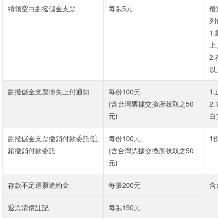
續領空白劃撥儲金支票
每張5元
最
列
1
上
2
以
劃撥儲金支票掛失止付通知
每份100元
1
(含台灣票據交換所收取之50
2
元)
白
劃撥儲金支票撤銷付款委託/註
每份100元
1
銷撤銷付款委託
(含台灣票據交換所收取之50
元)
存款不足退票違約金
每張200元
含
退票清償註記
每張150元