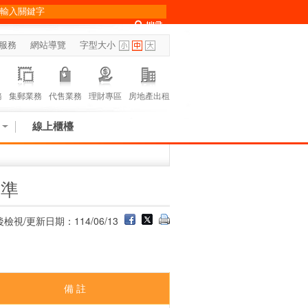
服務
網站導覽
字型大小
務
集郵業務
代售業務
理財專區
房地產出租
線上櫃檯
標準
檢視/更新日期：114/06/13
備 註