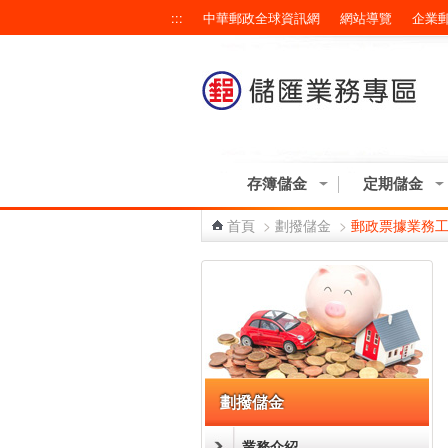
跳到主要內容區塊
:::
中華郵政全球資訊網
網站導覽
企業
存簿儲金
定期儲金
首頁
>
劃撥儲金
>
郵政票據業務
:::
劃撥儲金
業務介紹