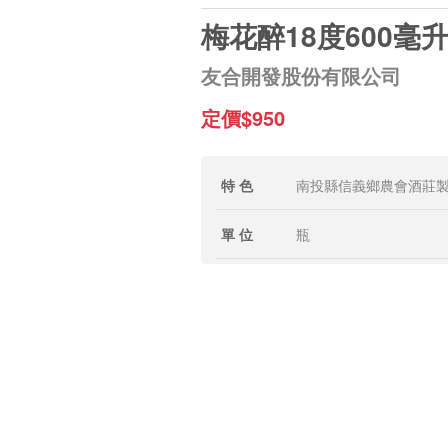
梅花醉18度600毫
友合開發股份有限公司
定價$950
特 色
南投縣信義鄉農會酒莊
單 位
瓶