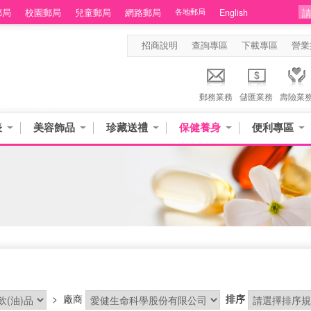
郵局
校園郵局
兒童郵局
網路郵局
各地郵局
English
招商說明
查詢專區
下載專區
營業
郵務業務
儲匯業務
壽險業
表
美容飾品
珍藏送禮
保健養身
便利專區
>
廠商
排序