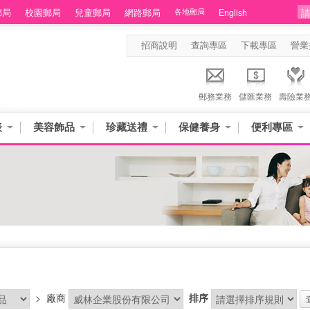
郵局
校園郵局
兒童郵局
網路郵局
各地郵局
English
招商說明
查詢專區
下載專區
營業
郵務業務
儲匯業務
壽險業
表
美容飾品
珍藏送禮
保健養身
便利專區
>
廠商
排序