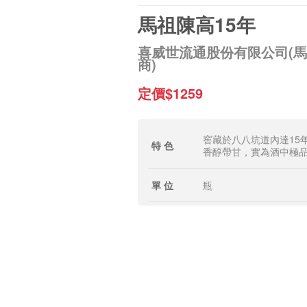
馬祖陳高15年
喜威世流通股份有限公司(
商)
定價$1259
窖藏於八八坑道內達15
特 色
香醇帶甘，實為酒中極
單 位
瓶