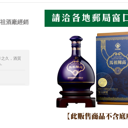
馬祖酒廠經銷
年之久，酒質
品。