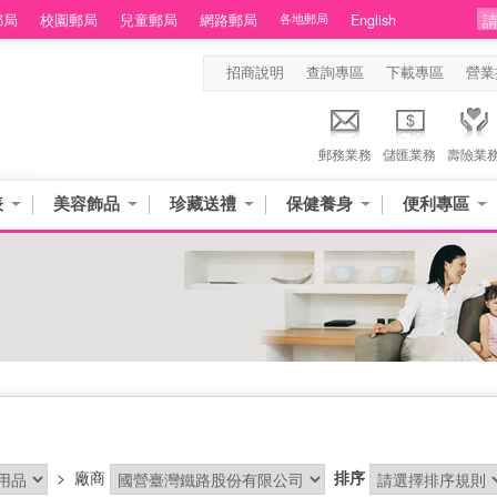
郵局
校園郵局
兒童郵局
網路郵局
各地郵局
English
招商說明
查詢專區
下載專區
營業
郵務業務
儲匯業務
壽險業
表
美容飾品
珍藏送禮
保健養身
便利專區
>
廠商
排序