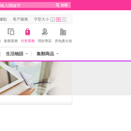
據點
客戶服務
字型大小
務
集郵業務
代售業務
理財專區
房地產出租
生活物語
集郵商品