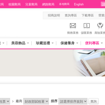
郵局
校園郵局
兒童郵局
網路郵局
各地郵局
English
招商說明
查詢專區
下載專區
營業
郵務業務
儲匯業務
壽險業
表
美容飾品
珍藏送禮
保健養身
便利專區
>
廠商
排序