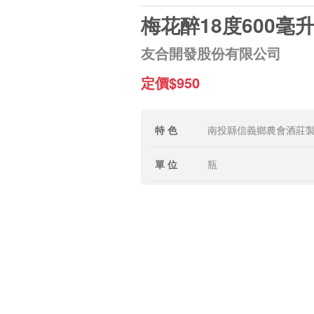
梅花醉18度600毫
友合開發股份有限公司
定價$950
特 色
南投縣信義鄉農會酒莊
單 位
瓶