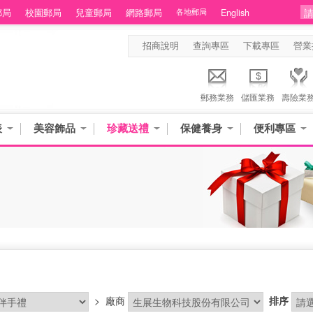
郵局
校園郵局
兒童郵局
網路郵局
各地郵局
English
招商說明
查詢專區
下載專區
營業
郵務業務
儲匯業務
壽險業
表
美容飾品
珍藏送禮
保健養身
便利專區
>
廠商
排序