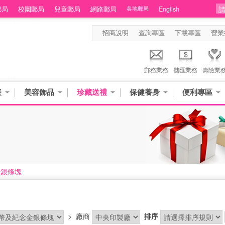
郵局
校園郵局
兒童郵局
網路郵局
各地郵局
English
招商說明
查詢專區
下載專區
營業
郵務業務
儲匯業務
壽險業
表
美容飾品
珍藏送禮
保健養身
便利專區
金銀條塊
>
廠商
排序