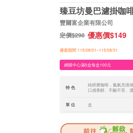
臻豆坊曼巴濾掛咖
豐爾富企業有限公司
優惠價$149
定價$298
優惠期間 115/08/01~115/08/31
網購中心滿5盒每盒100元
純研磨咖啡，氮氣充填
特 色
口感香醇、不酸不苦、
單 位
盒