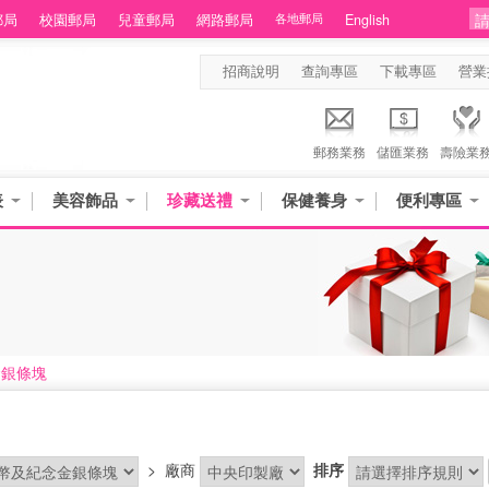
郵局
校園郵局
兒童郵局
網路郵局
各地郵局
English
招商說明
查詢專區
下載專區
營業
郵務業務
儲匯業務
壽險業
表
美容飾品
珍藏送禮
保健養身
便利專區
金銀條塊
>
廠商
排序