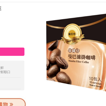
啡
保鮮
濃郁順口