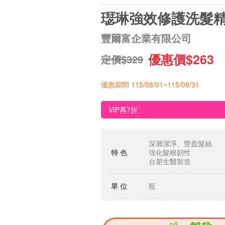
璱琳強效修護洗髮
豐爾富企業有限公司
優惠價$263
定價$329
優惠期間 115/08/01~115/08/31
VIP再7折
深層潔淨、豐盈髮絲
特 色
強化髮根韌性
台塑生醫製造
單 位
瓶