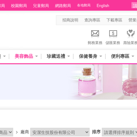
郵局
校園郵局
兒童郵局
網路郵局
各地郵局
English
招商說明
查詢專區
下載專區
營業
郵務業務
儲匯業務
壽險業
表
美容飾品
珍藏送禮
保健養身
便利專區
>
廠商
排序