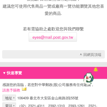
建議您可使用代售商品一覽或廠商一覽功能瀏覽其他您喜
愛的商品.
若有需協助之處歡迎您與我們聯繫
eyes@mail.post.gov.tw
回網頁頂端
▼
快速導覽
感謝您的蒞臨，若您對中華郵政(股)公司服務有任何建議，
請惠予賜教
地址
106409 臺北市大安區金山南路2段55號
電話
（02）2321-4311、2392-1310、2393-1261、2321-