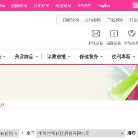
郵局
校園郵局
兒童郵局
網路郵局
各地郵局
English
招商說明
查詢專區
下載專區
營業
郵務業務
儲匯業務
壽險業
表
美容飾品
珍藏送禮
保健養身
便利專區
商品
>
廠商
排序