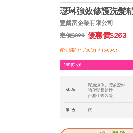
璱琳強效修護洗髮
豐爾富企業有限公司
優惠價$263
定價$329
優惠期間 115/08/01~115/08/31
VIP再7折
深層潔淨、豐盈髮絲
特 色
強化髮根韌性
台塑生醫製造
單 位
瓶