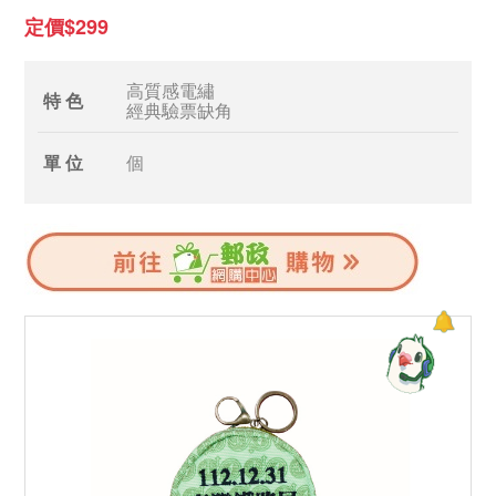
定價$299
高質感電繡
特 色
經典驗票缺角
單 位
個