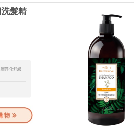
韌洗髮精
深層淨化舒緩