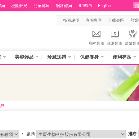
郵局
校園郵局
兒童郵局
網路郵局
各地郵局
English
招商說明
查詢專區
下載專區
營業
郵務業務
儲匯業務
壽險業
表
美容飾品
珍藏送禮
保健養身
便利專區
商品
>
廠商
排序