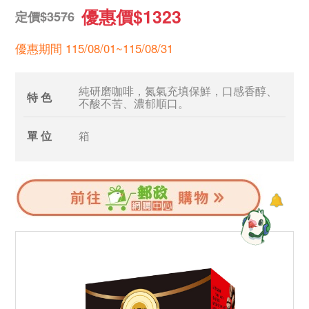
優惠價$1323
定價$3576
優惠期間 115/08/01~115/08/31
純研磨咖啡，氮氣充填保鮮，口感香醇、
特 色
不酸不苦、濃郁順口。
單 位
箱