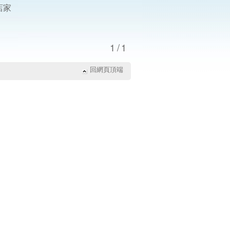
店家
1/1
回網頁頂端