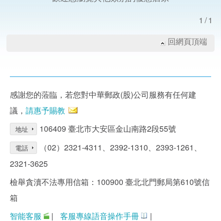
1/1
回網頁頂端
感謝您的蒞臨，若您對中華郵政(股)公司服務有任何建
議，
請惠予賜教
106409 臺北市大安區金山南路2段55號
地址
（02）2321-4311、2392-1310、2393-1261、
電話
2321-3625
檢舉貪瀆不法專用信箱：100900 臺北北門郵局第610號信
箱
智能客服
|
客服專線語音操作手冊
|