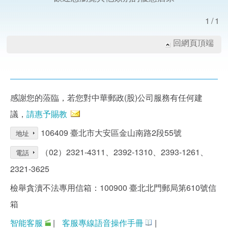
1/1
回網頁頂端
感謝您的蒞臨，若您對中華郵政(股)公司服務有任何建
議，
請惠予賜教
106409 臺北市大安區金山南路2段55號
地址
（02）2321-4311、2392-1310、2393-1261、
電話
2321-3625
檢舉貪瀆不法專用信箱：100900 臺北北門郵局第610號信
箱
智能客服
|
客服專線語音操作手冊
|