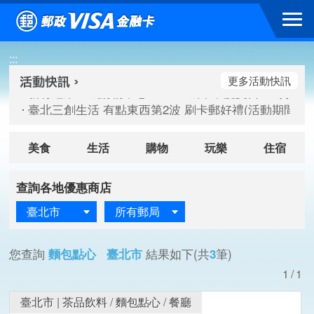
跳到主要內容區塊
新竹遠東巨城購物中心 2026巨城年中慶夏日BIG好刷(活動期間：
:::
臺北三創生活 有點東西第2波 刷卡郵好禮(活動期間：115/08/
桃園大江國際購物中心 好饗去大江檔期(活動期間：115/08/01
更多活動快訊
新竹遠東巨城購物中心 2026巨城年中慶夏日BIG好刷(活動期間：
臺北三創生活 有點東西第2波 刷卡郵好禮(活動期間：115/08/
桃園大江國際購物中心 好饗去大江檔期(活動期間：115/08/01
美食
生活
購物
玩樂
住宿
查詢各地優惠商店
臺北市
所有郵局
您查詢
麵包點心 臺北市
結果如下(共
3
筆)
1/1
臺北市
|
茶品飲料
/
麵包點心
/
餐廳